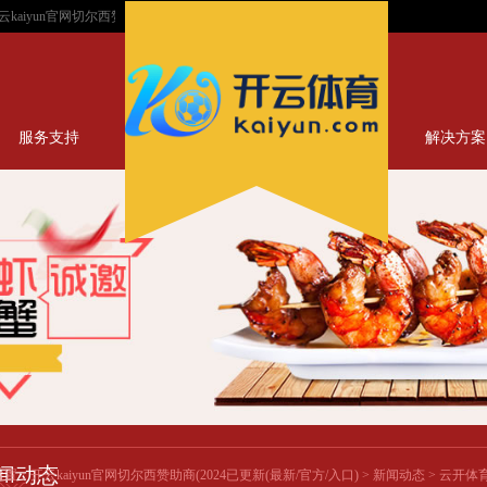
n官网切尔西赞助商(2024已...
云开体育按年率缱绻降幅为1.8%-开云kaiyun官网切尔西赞
服务支持
解决方案
闻动态
位置：
开云kaiyun官网切尔西赞助商(2024已更新(最新/官方/入口)
>
新闻动态
> 云开体