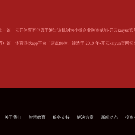
上一篇：
云开体育寄但愿于通过该机制为小微企业融资赋能-开云kaiyun官网
口)
下一篇：
体育游戏app平台「蓝点触控」缔造于 2019 年-开云kaiyun官网切
关于我们
智慧教育
服务支持
解决方案
新闻动态
投资