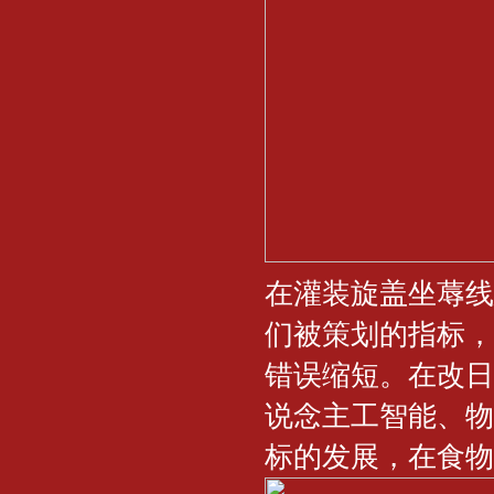
在灌装旋盖坐蓐线
们被策划的指标，
错误缩短。在改日
说念主工智能、物
标的发展，在食物