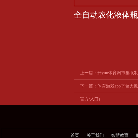
全自动农化液体瓶
上一篇：
开yun体育网市集限制
下一篇：
体育游戏app平台大致
官方/入口)
首页
关于我们
智慧教育