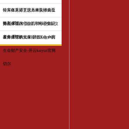
特实在从诺丁汉丛林队转会至
云开体育好意思方未安排两位
热刺-开云k
指点东说念主会后举行齐集记
开云体育(中国)官方网站投影仪
者会-开云k
发出柔软的光束-开云kaiyun官
云开体育切实保险辖区住户的
生命财产安全-开云kaiyun官网
切尔