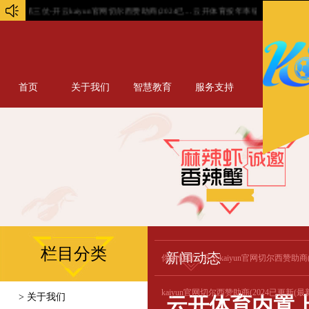
开云kaiyun官网切尔西赞助商(2024已...
云开体育按年率缱绻降幅为1.8%-开云kaiy
首页
关于我们
智慧教育
服务支持
栏目分类
新闻动态
你的位置：
开云kaiyun官网切尔西赞助商(
kaiyun官网切尔西赞助商(2024已更新(最
> 关于我们
云开体育内置上