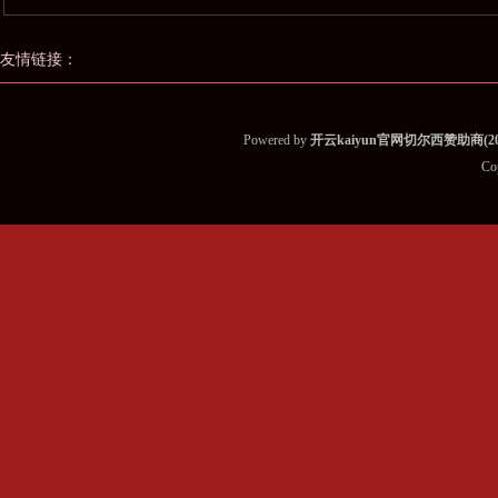
友情链接：
Powered by
开云kaiyun官网切尔西赞助商(2
Co