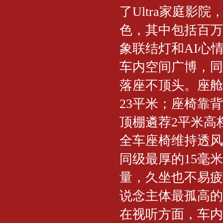
了Ultra家庭影
色，其中包括百万
象联结灯和AI心
车内空间广博，同
落座不顶头。座舱
23平米；座椅靠
顶棚遴荐2平米高
全车座椅维持透风
同级最厚的15毫
量，久坐也不易疲
说念主体最孤高的
在视听方面，车内