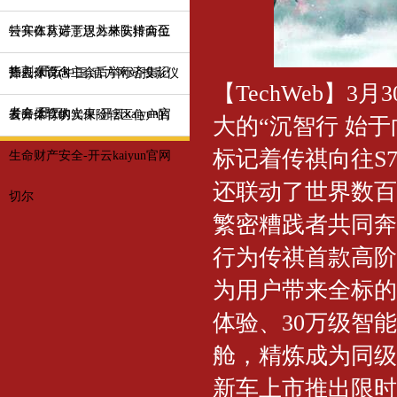
特实在从诺丁汉丛林队转会至
云开体育好意思方未安排两位
热刺-开云k
指点东说念主会后举行齐集记
开云体育(中国)官方网站投影仪
【TechWeb】
者会-开云k
发出柔软的光束-开云kaiyun官
云开体育切实保险辖区住户的
大的“沉智行 始
标记着传祺向往S
生命财产安全-开云kaiyun官网
还联动了世界数百
切尔
繁密糟践者共同奔
行为传祺首款高阶
为用户带来全标的
体验、30万级智
舱，精炼成为同级
新车上市推出限时价钱