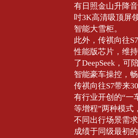
有日照金山升降音
吋3K高清吸顶屏
智能大雪柜。
此外，传祺向往S
性能版芯片，维持
了DeepSeek
智能豪车操控，畅
传祺向往S7带来
有行业开创的“一车
等增程”两种模式
不同出行场景需求
成绩于同级最初的3