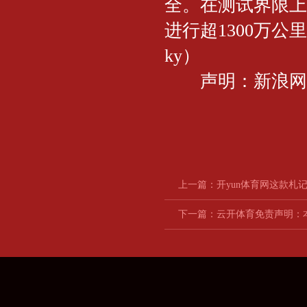
全。在测试界限上
进行超1300万公
ky）
声明：新浪网独家
上一篇：
开yun体育网这款札记本
下一篇：
云开体育免责声明：本文