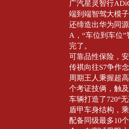
广汽星灵智行ADi
端到端智驾大模子
还缔造出华为同源
A，“车位到车位
完了。
可靠品性保险，安
传祺向往S7争作
周期王人秉握超高尺
个考证技俩，触及
车辆打造了720
盾甲车身结构，乘
配备同级最多10