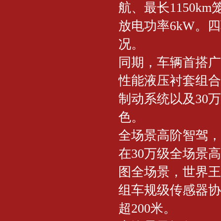
航、最长1150k
放电功率6kW。
况。
同期，车辆首搭广
性能液压衬套组合，
制动系统以及30万
色。
全场景高阶智驾，
在30万级全场景
图全场景，世界王人
组车规级传感器协
超200米。