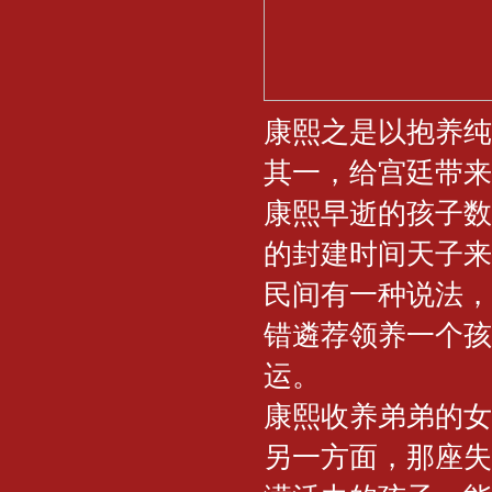
康熙之是以抱养纯
其一，给宫廷带来
康熙早逝的孩子数
的封建时间天子来
民间有一种说法，
错遴荐领养一个孩
运。
康熙收养弟弟的女
另一方面，那座失