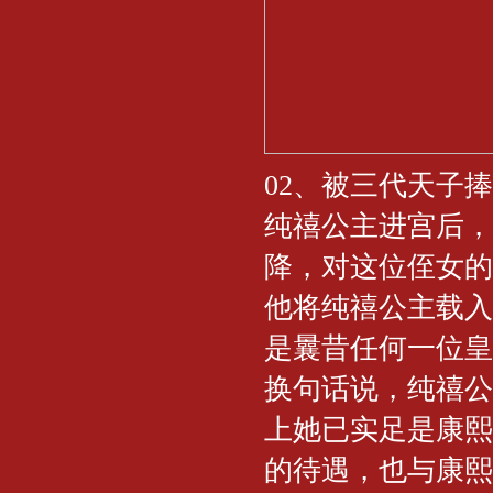
02、被三代天子
纯禧公主进宫后，
降，对这位侄女的
他将纯禧公主载入
是曩昔任何一位皇
换句话说，纯禧公
上她已实足是康熙
的待遇，也与康熙