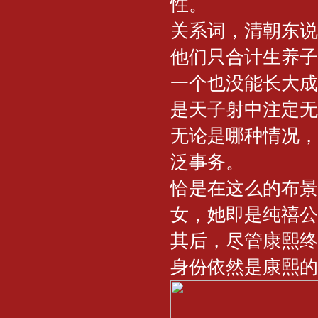
性。
关系词，清朝东说
他们只合计生养子
一个也没能长大成
是天子射中注定无
无论是哪种情况，
泛事务。
恰是在这么的布景
女，她即是纯禧公
其后，尽管康熙终
身份依然是康熙的