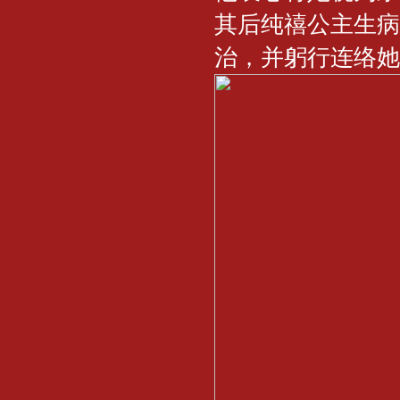
其后纯禧公主生病
治，并躬行连络她