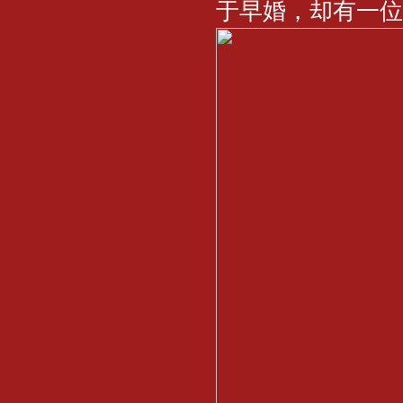
于早婚，却有一位