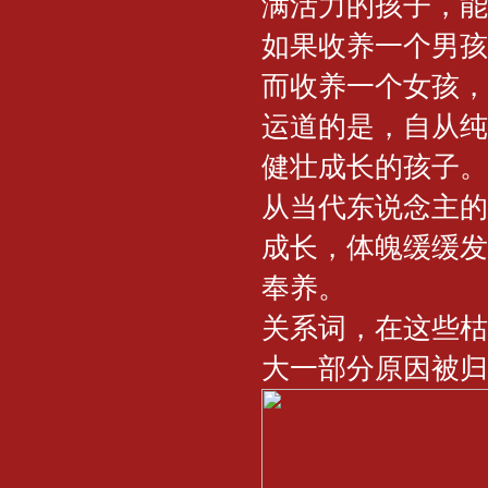
满活力的孩子，能
如果收养一个男孩
而收养一个女孩，
运道的是，自从纯
健壮成长的孩子。
从当代东说念主的
成长，体魄缓缓发
奉养。
关系词，在这些枯
大一部分原因被归