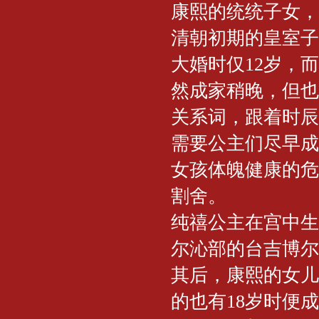
康熙的统统子女，
清朝初期的皇室子
大婚时仅12岁，
然成家稍晚，但也
关系词，跟着时辰
需要公主们尽早成
女孩体魄健康的危
割舍。
纯禧公主在宫中生
尔沁部的台吉博尔
其后，康熙的女儿
的也有18岁时便