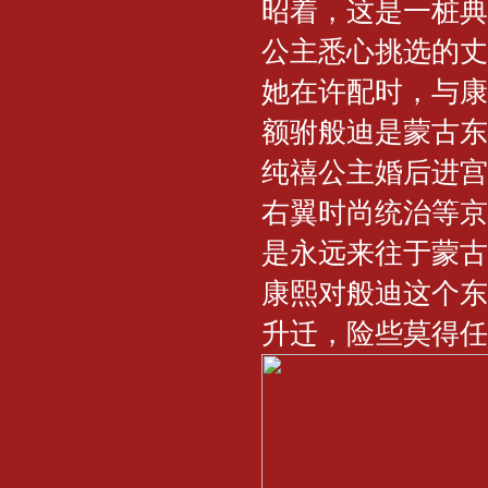
昭着，这是一桩典
公主悉心挑选的丈
她在许配时，与康
额驸般迪是蒙古东
纯禧公主婚后进宫
右翼时尚统治等京
是永远来往于蒙古
康熙对般迪这个东
升迁，险些莫得任