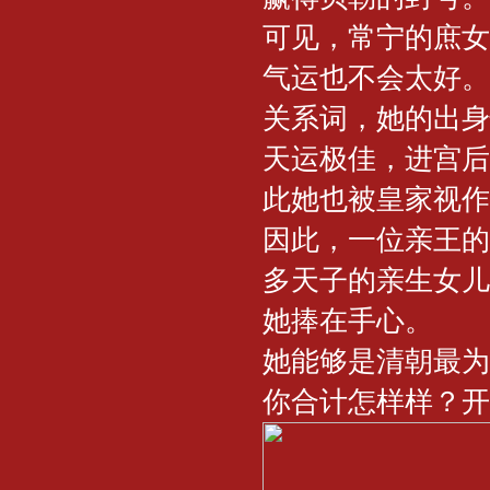
可见，常宁的庶女
气运也不会太好。
关系词，她的出身
天运极佳，进宫后
此她也被皇家视作
因此，一位亲王的
多天子的亲生女儿
她捧在手心。
她能够是清朝最为
你合计怎样样？开