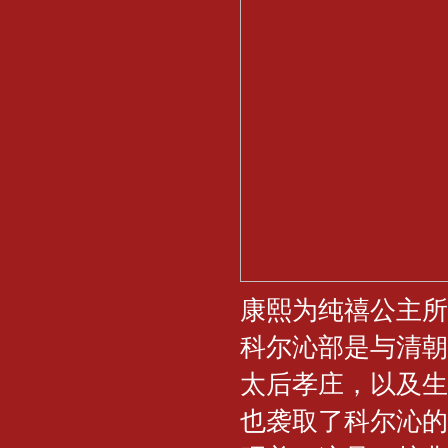
康熙为纯禧公主所
科尔沁部是与清朝
太后孝庄，以及生
也袭取了科尔沁的