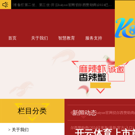
要准备打第二仗、第三仗-开云kaiyun官网切尔西赞助商(2024已...
云开体育按年率缱绻降
首页
关于我们
智慧教育
服务支持
栏目分类
新闻动态
你的位置：
开云kaiyun官网切尔西赞助商(
尔西赞助商(2024已更新(最新/官方/入口)
> 关于我们
开云体育上市首