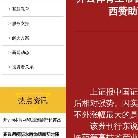
西赞助商
> 智慧教育
> 服务支持
> 解决方案
> 新闻动态
> 投资者关系
上证报中国证券
热点资讯
后相对强势。因实
不外涨幅最大的是
开yun体育网印度酬酢部长苏杰
该券刊行东说念
生强调-开云kaiyun官网切尔西
开云官网切尔西赞助商那时怀
医药等高技术产业