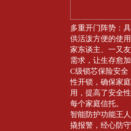
多重开门阵势：具
供活泼方便的使用
家东谈主、一又友
需求，让生存愈加
C级锁芯保险安全
性开锁，确保家庭
用，提高了安全性
每个家庭信托。
智能防护功能王人
撬报警，经心防守