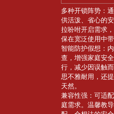
多种开锁阵势：通
供活泼、省心的安
拉吩咐开启需求，
保在宽泛使用中带
智能防护假想：内
查，增强家庭安全
行，减少因误触而
思不雅耐用，还提
天然。
兼容性强：可适配
庭需求。温馨教导