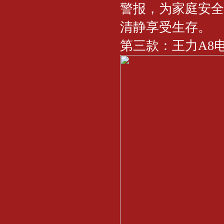
警报，为家庭安全
清静享受生存。
第三款：王力A8