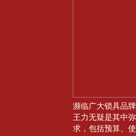
濒临广大锁具品牌
王力无疑是其中弥
求，包括预算、使