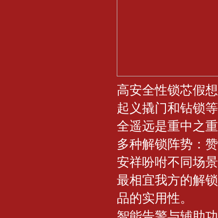
高安全性锁芯假想
起义撬门和钻锁等
全遥远是重中之重
多种解锁阵势：赞
安祥吩咐不同场景
最相宜我方的解锁
品的实用性。
智能告警与辅助功