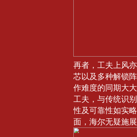
再者，工夫上风亦
芯以及多种解锁阵
作难度的同期大大
工夫，与传统识别
性及可靠性如实略
面，海尔无疑施展