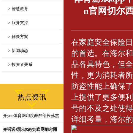
n官网切尔西
> 智慧教育
> 服务支持
> 解决方案
在家庭安全保险日
> 新闻动态
的首选。在海尔和
品各具特色，但全
> 投资者关系
性，更为消耗者所
防盗性能上确保了
上提供了更多便利
热点资讯
号的不及之处使得
开yun体育网印度酬酢部长苏杰
详细考量，海尔的
生强调-开云kaiyun官网切尔西
开云官网切尔西赞助商那时怀