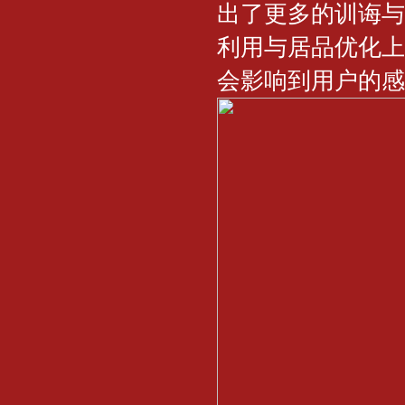
出了更多的训诲与
利用与居品优化上
会影响到用户的感