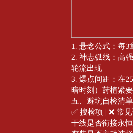
1. 悬念公式：每
2. 神志弧线：
轮流出现
3. 爆点间距：在
暗时刻）莳植紧要
五、避坑自检清单
✅ 搜检项 | ❌ 常
干线是否衔接永恒 