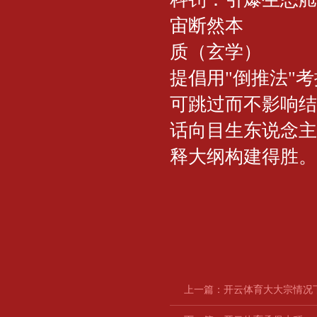
宙断然本
质（玄学）
提倡用"倒推法"
可跳过而不影响结
话向目生东说念主
释大纲构建得胜。
上一篇：
开云体育大大宗情况下是