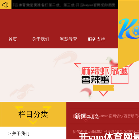
开云体育致使要准备打第二仗、第三仗-开云kaiyun官网切尔西赞助商(2024已...
云开
首页
关于我们
智慧教育
服务支持
栏目分类
新闻动态
你的位置：
开云kaiyun官网切尔西赞助商(
切尔西赞助商(2024已更新(最新/官方/入口
> 关于我们
开yun体育网最