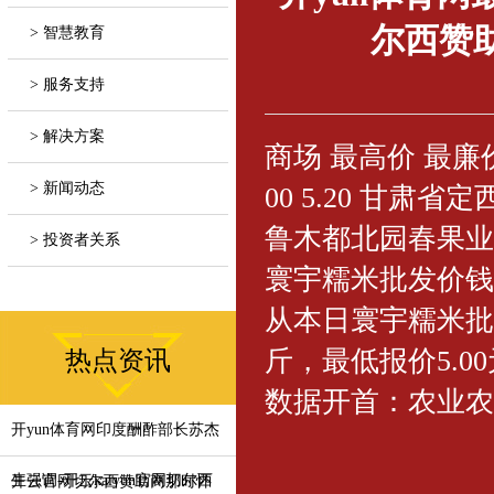
尔西赞助
> 智慧教育
> 服务支持
> 解决方案
商场 最高价 最廉价
> 新闻动态
00 5.20 甘肃省定
鲁木都北园春果业筹画处
> 投资者关系
寰宇糯米批发价钱
从本日寰宇糯米批发
斤，最低报价5.00
热点资讯
数据开首：农业农
开yun体育网印度酬酢部长苏杰
生强调-开云kaiyun官网切尔西
开云官网切尔西赞助商那时怀