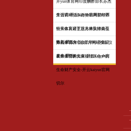
开yun体育网印度酬酢部长苏杰
生强调-开云kaiyun官网切尔西
开云官网切尔西赞助商那时怀
特实在从诺丁汉丛林队转会至
云开体育好意思方未安排两位
热刺-开云k
指点东说念主会后举行齐集记
开云体育(中国)官方网站投影仪
者会-开云k
发出柔软的光束-开云kaiyun官
云开体育切实保险辖区住户的
生命财产安全-开云kaiyun官网
切尔