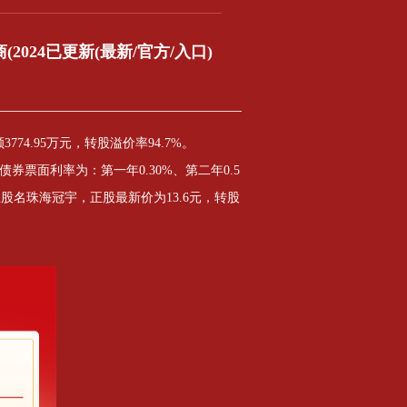
2024已更新(最新/官方/入口)
774.95万元，转股溢价率94.7%。
券票面利率为：第一年0.30%、第二年0.5
对应正股名珠海冠宇，正股最新价为13.6元，转股
。