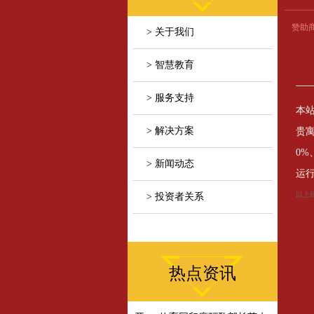
赞助商
> 关于我们
> 智慧教育
> 服务支持
本站
> 解决方案
贵寓
0%
> 新闻动态
运行
以上现
> 投资者关系
热点资讯