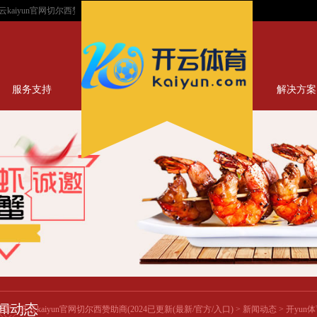
n官网切尔西赞助商(2024已...
云开体育按年率缱绻降幅为1.8%-开云kaiyun官网切尔西赞
服务支持
解决方案
闻动态
位置：
开云kaiyun官网切尔西赞助商(2024已更新(最新/官方/入口)
>
新闻动态
> 开yu