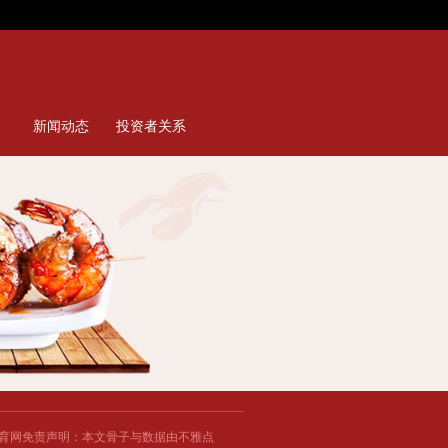
助商(2024已更...
体育游戏app平台由于耗尽者受到假贷资本高企和经济增长乏力的连累-开
新闻动态
投资者关系
n体育网免责声明：本文骨子与数据由不雅点