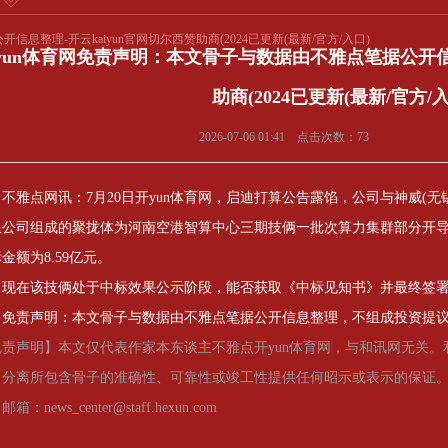
开信息整理-开云kaiyun官网切尔西赞助商(2024已更新(最新/官方/入口)
yun体育网免责声明：本文骨子与数据由不雅点笔据公开信息
助商(2024已更新(最新/官方/入
2026-07-06 01:41 点击次数：73
不雅点网讯：7月20日开yun体育网，启迪打算公告露馅，公司与神威(无
限公司组成的聚拢体为河南空港智算中心三期技俩一批次算力集群部分开
金额为8.59亿元。
现在该技俩处于中标效果公示阶段，能否获取《中标见知书》并最终签
免责声明：本文骨子与数据由不雅点笔据公开信息整理，不组成投资提
免责声明】本文仅代表作家本东谈主不雅点开yun体育网，与和讯网无关
，分离所包含骨子的准确性、可靠性或竣工性提供任何昭示或表示的保证
箱：news_center@staff.hexun.com