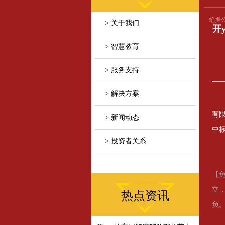
笔据公
> 关于我们
开
> 智慧教育
> 服务支持
> 解决方案
有
> 新闻动态
中标
> 投资者关系
【
立
热点资讯
负。邮