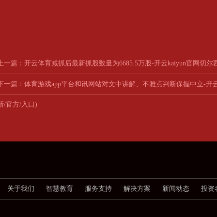
上一篇：
开云体育减抓后最新抓股数量为6685.5万股-开云kaiyun官网切尔西
下一篇：
体育游戏app平台和讯网站对文中讲解、不雅点判断保握中立-开云ka
新/官方/入口)
关于我们
智慧教育
服务支持
解决方案
新闻动态
投资