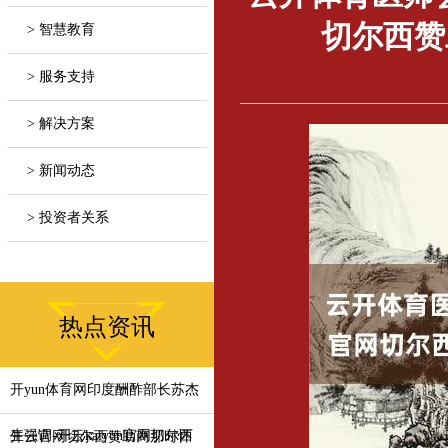
切尔西赞助
> 智慧教育
> 服务支持
> 解决方案
> 新闻动态
> 投资者关系
热点资讯
开yun体育网印度酬酢部长苏杰
生强调-开云kaiyun官网切尔西
开云官网切尔西赞助商那时怀