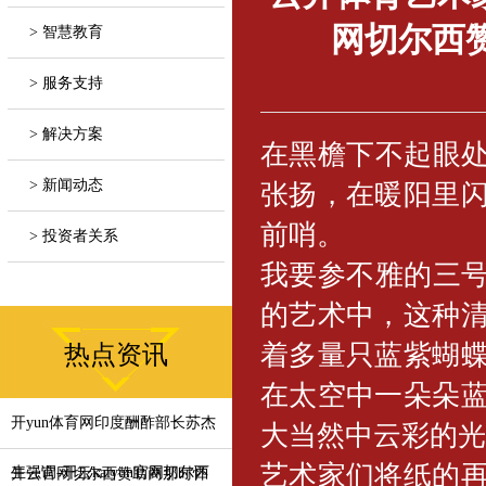
网切尔西赞
> 智慧教育
> 服务支持
> 解决方案
在黑檐下不起眼处
> 新闻动态
张扬，在暖阳里
前哨。
> 投资者关系
我要参不雅的三号
的艺术中，这种
着多量只蓝紫蝴
热点资讯
在太空中一朵朵
开yun体育网印度酬酢部长苏杰
大当然中云彩的光
艺术家们将纸的
生强调-开云kaiyun官网切尔西
开云官网切尔西赞助商那时怀