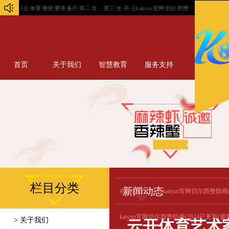
开云体育致使要准备打第二仗、第三仗-开云kaiyun官网切尔西赞助商(2024已...
云开体
首页
关于我们
智慧教育
服务支持
栏目分类
新闻动态
你的位置：
开云kaiyun官网切尔西赞助商(
kaiyun官网切尔西赞助商(2024已更新(最
> 关于我们
云开体育艺术家