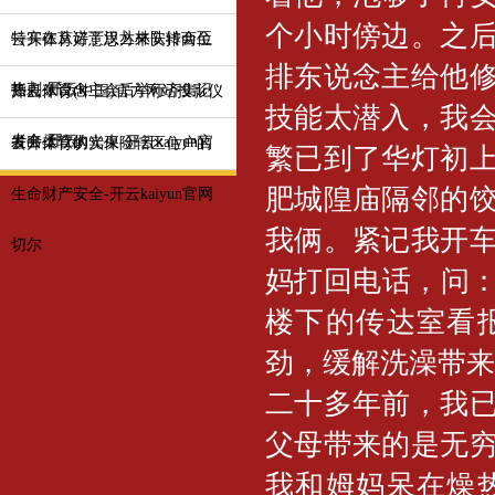
个小时傍边。之
特实在从诺丁汉丛林队转会至
云开体育好意思方未安排两位
排东说念主给他
热刺-开云k
指点东说念主会后举行齐集记
开云体育(中国)官方网站投影仪
技能太潜入，我
者会-开云k
发出柔软的光束-开云kaiyun官
云开体育切实保险辖区住户的
繁已到了华灯初
肥城隍庙隔邻的
生命财产安全-开云kaiyun官网
我俩。紧记我开
切尔
妈打回电话，问：
楼下的传达室看
劲，缓解洗澡带来
二十多年前，我
父母带来的是无
我和姆妈呆在燥