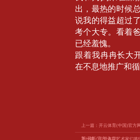
出，最热的时候
说我的得益超过
考个大专。看着
已经羞愧。
跟着我冉冉长大开
在不息地推广和循
上一篇：
开云体育(中国)官方网
新(最新/官方/入口)
下一篇：
云开体育艺术家们将纸的