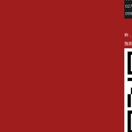
音
称
预