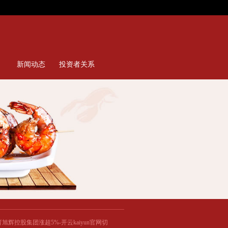
p平台由于耗尽者受到假贷资本高企和经济增长乏力的连累-开云kaiyu...
云开体育免责声明
新闻动态
投资者关系
育旭辉控股集团涨超5%-开云kaiyun官网切