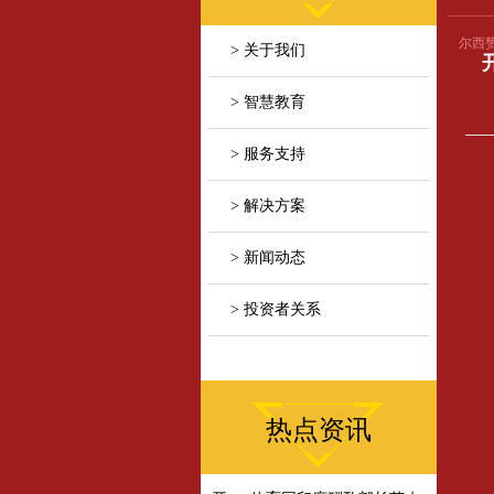
尔西赞
> 关于我们
> 智慧教育
> 服务支持
> 解决方案
> 新闻动态
> 投资者关系
热点资讯