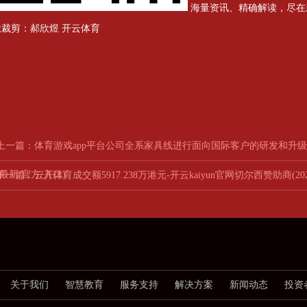
海量资讯、精确解读，尽在新
袱裁剪：郝欣煜 开云体育
上一篇：
体育游戏app平台公司全系家具线进行面向国际客户的研发和升级-开云
(最新/官方/入口)
下一篇：
云开体育成交额5917.238万港元-开云kaiyun官网切尔西赞助商(20
关于我们
智慧教育
服务支持
解决方案
新闻动态
投资