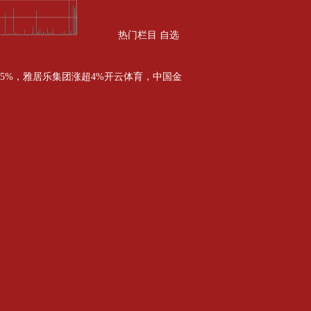
热门栏目 自选
5%，雅居乐集团涨超4%开云体育，中国金