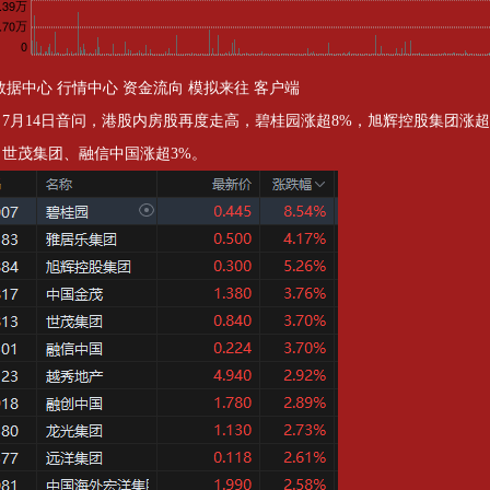
数据中心 行情中心 资金流向 模拟来往 客户端
月14日音问，港股内房股再度走高，碧桂园涨超8%，旭辉控股集团涨超
、世茂集团、融信中国涨超3%。