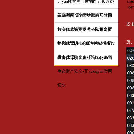
开yun体育网印度酬酢部长苏杰
生强调-开云kaiyun官网切尔西
开云官网切尔西赞助商那时怀
股 
特实在从诺丁汉丛林队转会至
云开体育好意思方未安排两位
7
茂
热刺-开云k
指点东说念主会后举行齐集记
开云体育(中国)官方网站投影仪
者会-开云k
发出柔软的光束-开云kaiyun官
云开体育切实保险辖区住户的
生命财产安全-开云kaiyun官网
切尔