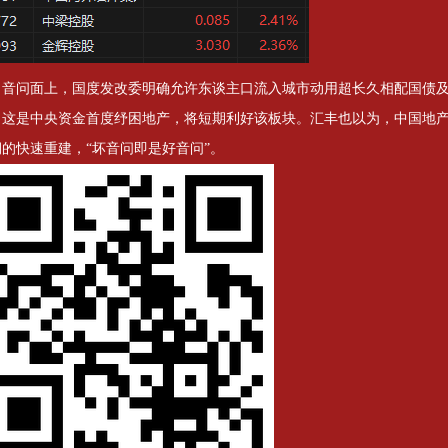
问面上，国度发改委明确允许东谈主口流入城市动用超长久相配国债及
，这是中央资金首度纾困地产，将短期利好该板块。汇丰也以为，中国地
期的快速重建，“坏音问即是好音问”。