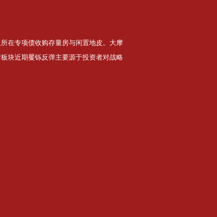
所在专项债收购存量房与闲置地皮。大摩
产板块近期矍铄反弹主要源于投资者对战略