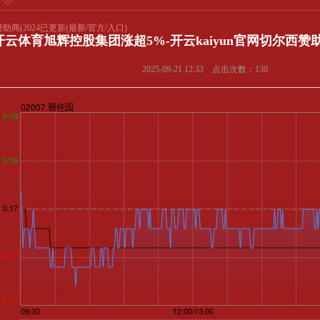
助商(2024已更新(最新/官方/入口)
开云体育旭辉控股集团涨超5%-开云kaiyun官网切尔西赞助商
2025-09-21 12:33 点击次数：130