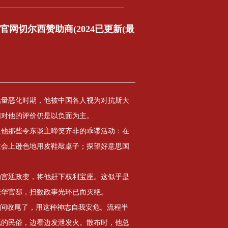
官网切尔西赞助商(2024已更新(最
估量恶化时期，他被中国各人视为对抗斯大
们对他的评价仍是以负面为主。
是他那些令东谈主啼笑齐非的乖谬活动：在
大会上逊色地用皮鞋敲桌子；探望好意思国
发动宫廷政变，将他赶下权利宝座。这似乎是
豪华官邸，扫数政事光环已而灭绝。
期间收尾了，用这种神志自我安危。流程半
纸的民俗，边看边发泄发火。散布时，他总