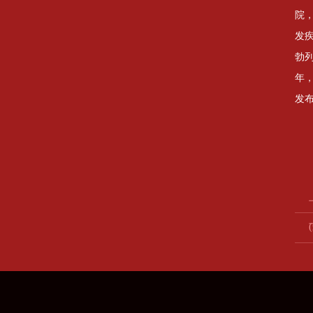
院
发
勃列
年
发