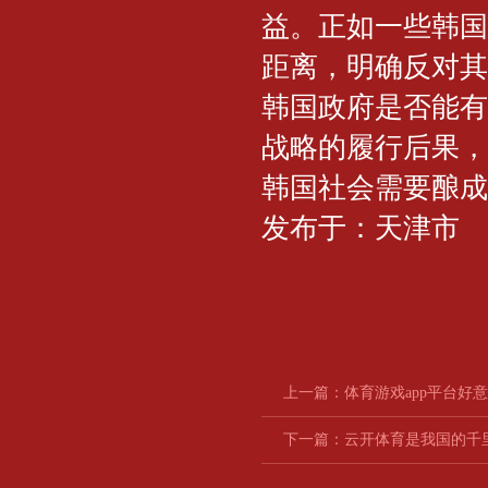
益。正如一些韩国
距离，明确反对其
韩国政府是否能有
战略的履行后果，
韩国社会需要酿成
发布于：天津市
上一篇：
体育游戏app平台好意
下一篇：
云开体育是我国的千里镜