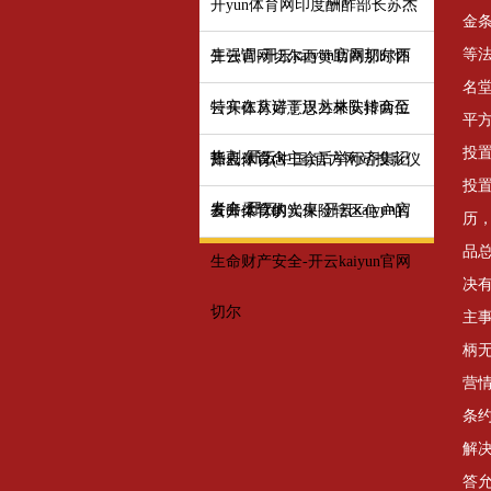
开yun体育网印度酬酢部长苏杰
金
等
生强调-开云kaiyun官网切尔西
开云官网切尔西赞助商那时怀
名堂
特实在从诺丁汉丛林队转会至
云开体育好意思方未安排两位
平方
投
热刺-开云k
指点东说念主会后举行齐集记
开云体育(中国)官方网站投影仪
投
者会-开云k
发出柔软的光束-开云kaiyun官
云开体育切实保险辖区住户的
历，
品
生命财产安全-开云kaiyun官网
决
切尔
主
柄
营
条
解决
答