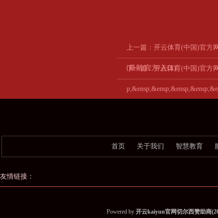
上一篇：
开云体育(中国)官方网
(最新/官方/入口)
下一篇：
开云体育(中国)官方网站&ensp
p;&ensp;&ensp;&ensp;&ensp;&e
首页
关于我们
智慧教育
友情链接：
Powered by
开云kaiyun官网切尔西赞助商(2