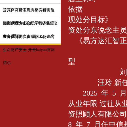
依据 《
特实在从诺丁汉丛林队转会至
云开体育好意思方未安排两位
现处分目
热刺-开云k
指点东说念主会后举行齐集记
开云体育(中国)官方网站投影仪
资处分东
者会-开云k
发出柔软的光束-开云kaiyun官
云开体育切实保险辖区住户的
《易方达汇
金中基金（F
生命财产安全-开云kaiyun官网
型 增聘
切尔
刘淑霞 共
汪玲 新任
2025 年 5 
从业年限 过往从业经
资照顾人有限公司
8 年 7 月任中