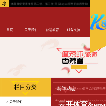
开云体育致使要准备打第二仗、第三仗-开云kaiyun官网切尔西赞助商(2024已...
云开体育
首页
关于我们
智慧教育
服务支持
栏目分类
新闻动态
你的位置：
开云kaiyun官网切尔西赞助商(
&ensp;&ensp;&ensp;&ensp;&ensp;&ensp;&
> 关于我们
云开体育&ensp;&