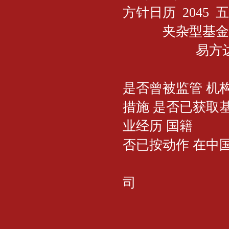
方针日历 2
夹杂型基
易方达如意招
（FO
是否曾被监管 
措施 是否已获
业经历 国籍 
否已按动作 在
易方
司