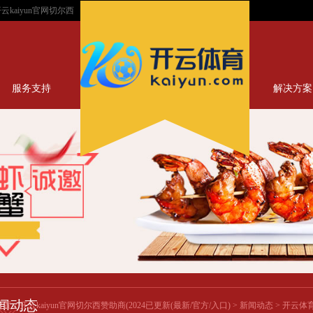
n官网切尔西赞助商(2024已...
云开体育按年率缱绻降幅为1.8%-开云kaiyun官网切尔西赞
服务支持
解决方案
闻动态
位置：
开云kaiyun官网切尔西赞助商(2024已更新(最新/官方/入口)
>
新闻动态
> 开云体