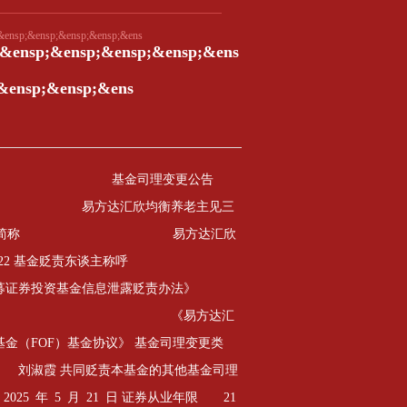
&ensp;&ensp;&ensp;&ensp;&ens
nsp;&ensp;&ensp;&ensp;&ens
&ensp;&ensp;&ens
（FOF） 基金司理变更公告
称呼 易方达汇欣均衡养老主见三
 基金简称 易方达汇欣
4722 基金贬责东谈主称呼
券投资基金信息泄露贬责办法》
点观点》 《易方达汇
）基金协议》 基金司理变更类
同贬责本基金的其他基金司理
5 月 21 日 证券从业年限 21