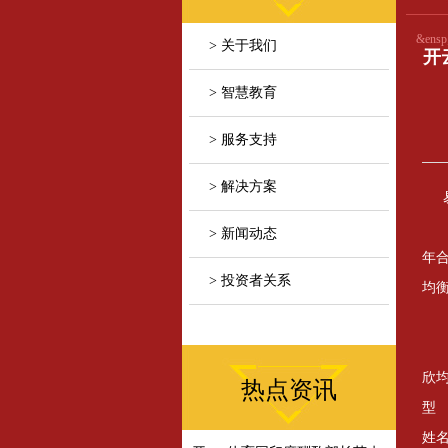
&ensp
> 关于我们
开云
> 智慧教育
> 服务支持
> 解决方案
易
公
> 新闻动态
年
> 投资者关系
均
易
欣
热点资讯
型
姓