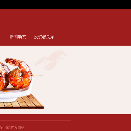
助商(2024已更...
体育游戏app平台由于耗尽者受到假贷资本高企和经济增长乏力的连累-开
新闻动态
投资者关系
育(中国)官方网站