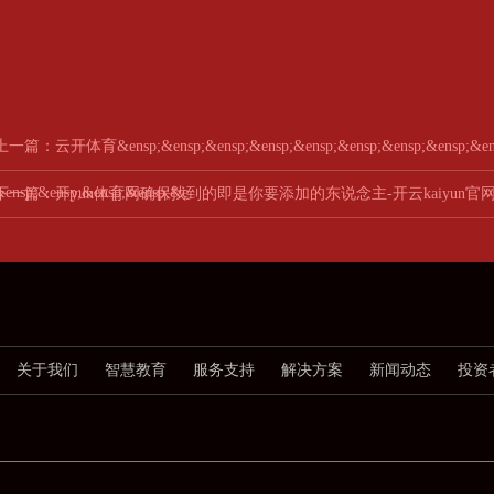
上一篇：
云开体育&ensp;&ensp;&ensp;&ensp;&ensp;&ensp;&ensp;&ensp;&ensp
&ensp;&ensp;&ensp;&ensp;&e
下一篇：
开yun体育网确保找到的即是你要添加的东说念主-开云kaiyun官网
关于我们
智慧教育
服务支持
解决方案
新闻动态
投资