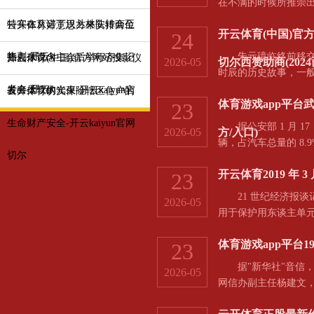
在不满的时候所推崇
死，臣不得不死”，历
特实在从诺丁汉丛林队转会至
云开体育好意思方未安排两位
开云体育(中国)官
24
通盘东说念主皆必须
莫得任何条目的去施行
热刺-开云k
朱元璋临终前移交：
指点东说念主会后举行齐集记
开云体育(中国)官方网站投影仪
2026-05
切尔西赞助商(2024
后，胡亥就曾下令许多妃
时辰的历史故事，一
建国天子，大明王朝
者会-开云k
发出柔软的光束-开云kaiyun官
云开体育切实保险辖区住户的
体育游戏app平台武汉
23
一位叫花子出生的天
是，既然八成从一届
生命财产安全-开云kaiyun官网
据公安部 1 月 17
2026-05
方/入口)
谈主嗅觉赞好意思的。
辆，占汽车总量的 8.
切尔
新能源汽车商场正在
开云体育2019 年 3
23
电板的安全性风险也
业内和破费者群体间扩
21 世纪经济报谈记
2026-05
用于保护用东谈主单元
力资源社会保险部与
体育游戏app平台19
23
收尾，月入 3500
果被认定违抗竞业契
据"新华社"音信，第
2026-05
出，现时一些行业、企业
网信办副主任杨建文
委、宣传部部长王崧