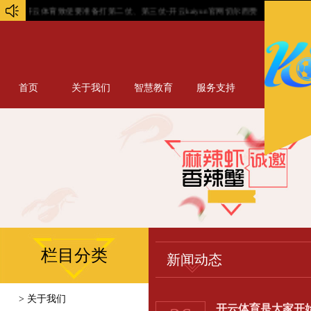
开云体育致使要准备打第二仗、第三仗-开云kaiyun官网切尔西赞助商(2024已...
云开
首页
关于我们
智慧教育
服务支持
栏目分类
新闻动态
> 关于我们
开云体育是大家开始的