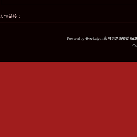
友情链接：
Powered by
开云kaiyun官网切尔西赞助商(2
Co