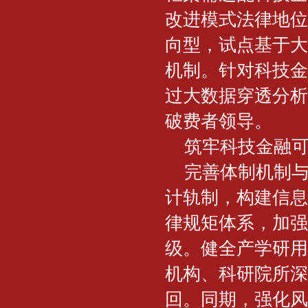
改进模式法律地位
向型，试点基于大
机制。针对科技金
过大数据穿透分析
破费者领导。
筑牢科技金融
完善体制机制
计轨制，构建信息
律规矩体系，加强
级。健全产学研用
机构、科研院所深
回。同期，强化风