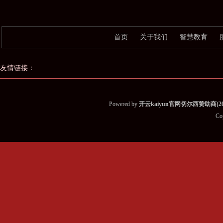
首页
关于我们
智慧教育
友情链接：
Powered by
开云kaiyun官网切尔西赞助商(2
Co