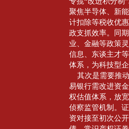
专揽“改进积分制
聚焦半导体、新能
计扣除等税收优惠
政支抓效率。同期
业、金融等政策灵
信息、东谈主才等
体系，为科技型企
其次是需要推
易银行需改进资金
权估值体系，放宽
侦察监管机制。证
资对接至初次公开
债、常识产权证券