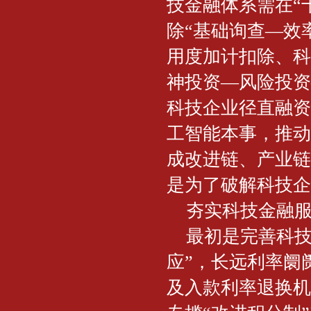
技金融体系需在“
除“基础询查—效
用度加计扣除、科
神投资—风险投资
科技企业径直融资
工智能本事，推动
成改进链、产业链
是为了破解科技企
夯实科技金融
最初是完善科技
应”，长远利率阛
及入款利率退换机